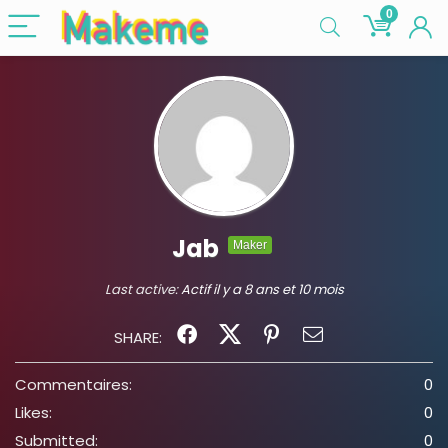
0
Jab
Maker
Last active:
Actif il y a 8 ans et 10 mois
SHARE:
Commentaires:
0
Likes:
0
Submitted:
0