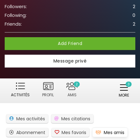
Followers:
2
Following:
0
Friends:
2
Add Friend
Message privé
2
ACTIVITÉS
PROFIL
AMIS
MORE
Mes activités
Mes citations
Abonnement
Mes favoris
Mes amis