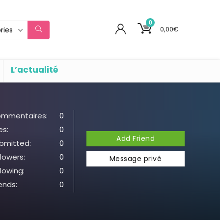
0
0,00
€
ries
L’actualité
mmentaires:
0
es:
0
Add Friend
bmitted:
0
llowers:
0
Message privé
llowing:
0
iends:
0