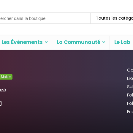
rch
Toutes les catégo
Les Événements
La Communauté
Le Lab
Co
Maker
Lik
Su
mois
Fo
Fo
Fr