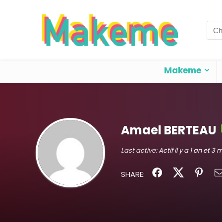
Sea
for:
Makeme
Amael BERTEAU
Last active:
Actif il y a 1 an et 3 
SHARE: