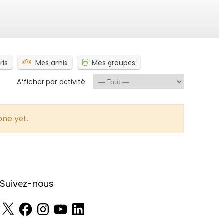
ris
Mes amis
Mes groupes
Afficher par activité:
one yet.
Suivez-nous
X
Facebook
Instagram
YouTube
LinkedIn