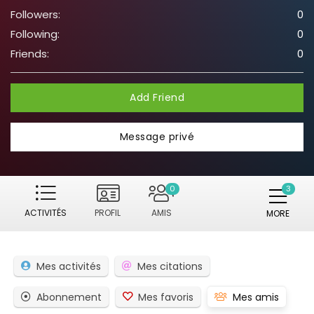
Followers:
0
Following:
0
Friends:
0
Add Friend
Message privé
0
ACTIVITÉS
PROFIL
AMIS
MORE
Mes activités
Mes citations
Abonnement
Mes favoris
Mes amis