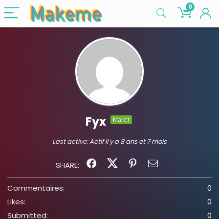
0
Fyx
Maker
Last active:
Actif il y a 8 ans et 7 mois
SHARE:
Commentaires:
0
Likes:
0
Submitted:
0