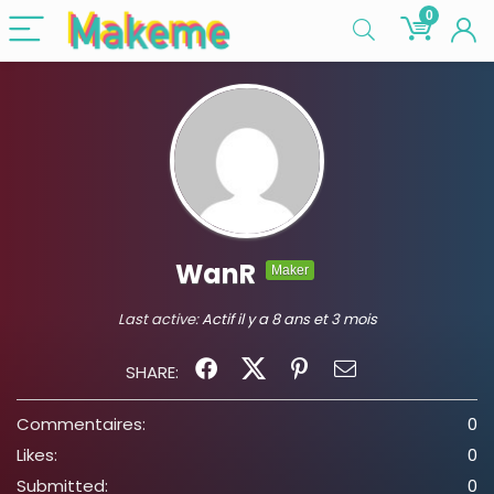
0
WanR
Maker
Last active:
Actif il y a 8 ans et 3 mois
SHARE:
Commentaires:
0
Likes:
0
Submitted:
0