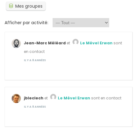
Mes groupes
Afficher par activité:
Jean-Marc Méléard
et
Le Mével Erwan
sont
en contact
IL Y A 8 ANNÉES
jbleclech
et
Le Mével Erwan
sont en contact
IL Y A 8 ANNÉES