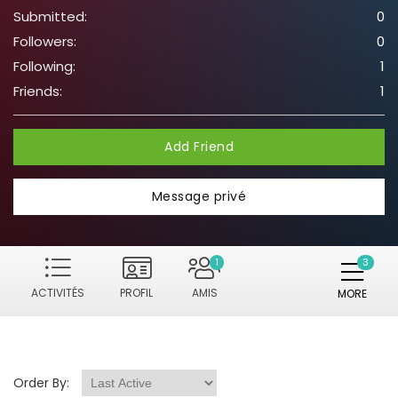
Submitted:
0
Followers:
0
Following:
1
Friends:
1
Add Friend
Message privé
1
ACTIVITÉS
PROFIL
AMIS
MORE
Order By: