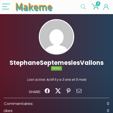
0
StephaneSeptemeslesVallons
Maker
Last active:
Actif il y a 3 ans et 5 mois
SHARE:
Commentaires:
0
Likes:
0