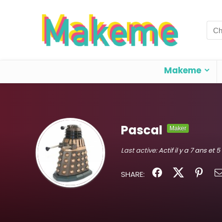
Sea
for:
Makeme
Pascal
Maker
Last active:
Actif il y a 7 ans et 
SHARE: