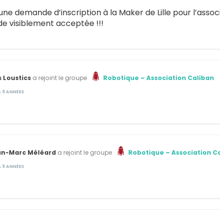
t une demande d’inscription à la Maker de Lille pour l’assoc
 visiblement acceptée !!!
 Loustics
a rejoint le groupe
Robotique – Association Caliban
 A 9 ANNÉES
an-Marc Méléard
a rejoint le groupe
Robotique – Association C
 A 9 ANNÉES