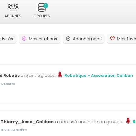
1
ABONNÉS
GROUPES
tivités
Mes citations
Abonnement
Mes favo
d Robotic
a rejoint le groupe
Robotique – Association Caliban
 A 5 ANNÉES
Thierry_Asso_Caliban
a adressé une note au groupe
R
IL Y A 9 ANNÉES