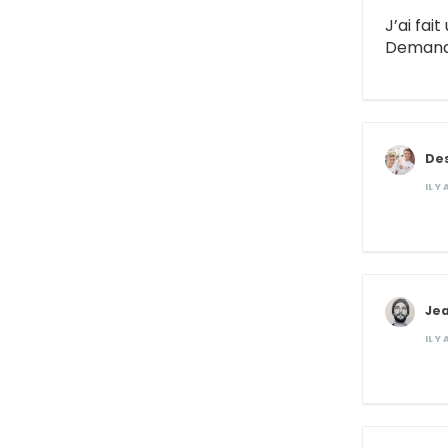
J’ai fai
Demande
Des
IL Y
Je
IL Y