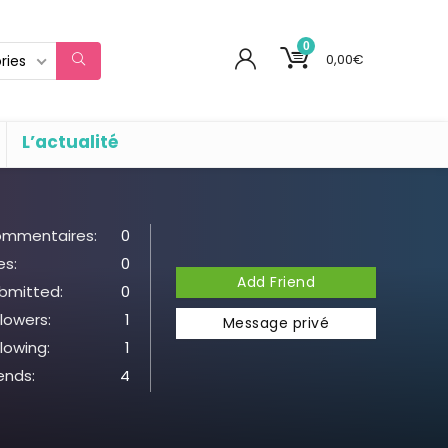
0
0,00
€
ries
L’actualité
mmentaires:
0
es:
0
Add Friend
bmitted:
0
llowers:
1
Message privé
llowing:
1
iends:
4