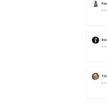
Pas
IL Y
Be
IL Y
Th
IL Y