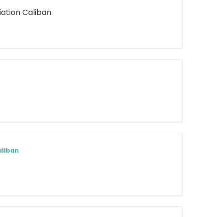
iation Caliban.
aliban