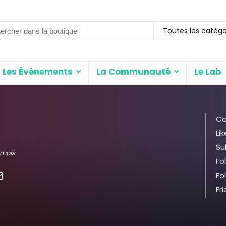
rch
Toutes les catégo
Les Événements
La Communauté
Le Lab
Co
Lik
Su
5 mois
Fo
Fo
Fr