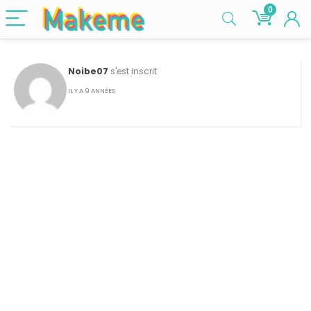
0
Noibe07
s'est inscrit
IL Y A 9 ANNÉES