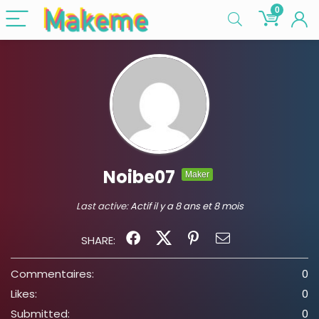
0
Noibe07
Maker
Last active:
Actif il y a 8 ans et 8 mois
SHARE:
Commentaires:
0
Likes:
0
Submitted:
0