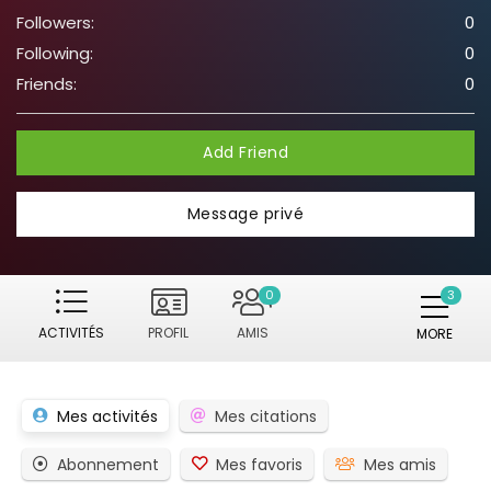
Followers:
0
Following:
0
Friends:
0
Add Friend
Message privé
0
ACTIVITÉS
PROFIL
AMIS
MORE
Mes activités
Mes citations
Abonnement
Mes favoris
Mes amis