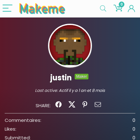
0
justin
Maker
Last active:
Actif il y a 1 an et 8 mois
SHARE:
Commentaires:
0
Likes:
0
Submitted:
0