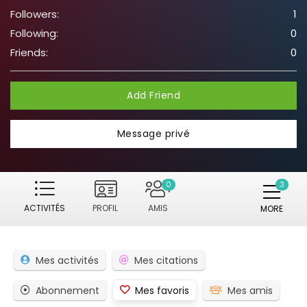
Followers:
1
Following:
0
Friends:
0
Add Friend
Message privé
0
ACTIVITÉS
PROFIL
AMIS
MORE
Mes activités
Mes citations
Abonnement
Mes favoris
Mes amis