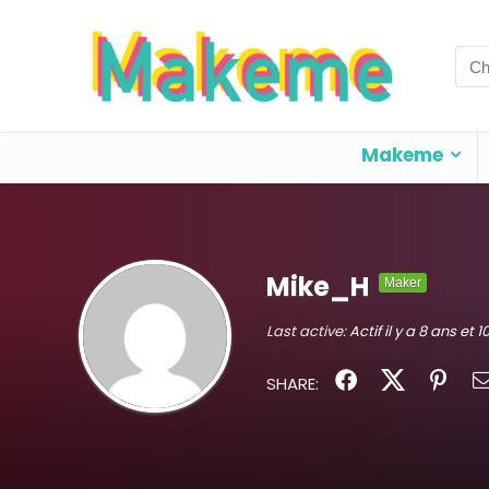
Sea
for:
Makeme
Mike_H
Maker
Last active:
Actif il y a 8 ans et 
SHARE: