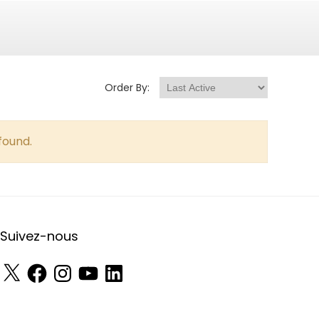
Order By:
found.
Suivez-nous
X
Facebook
Instagram
YouTube
LinkedIn