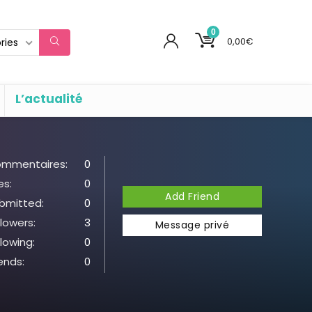
0
0,00
€
ries
L’actualité
mmentaires:
0
es:
0
Add Friend
bmitted:
0
llowers:
3
Message privé
llowing:
0
iends:
0