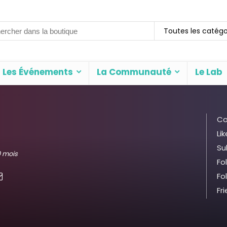
rch
Toutes les catégo
Les Événements
La Communauté
Le Lab
Co
Lik
Su
10 mois
Fo
Fo
Fr