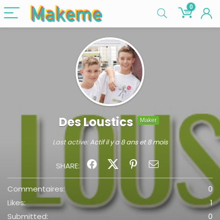
0
Des Loustics
Maker
Last active:
Actif il y a 8 ans et 8 mois
SHARE:
Commentaires:
0
Likes:
1
Submitted:
0