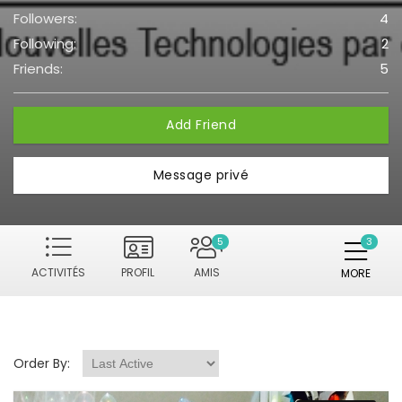
Followers:
4
Following:
2
Friends:
5
Add Friend
Message privé
5
ACTIVITÉS
PROFIL
AMIS
MORE
Order By: