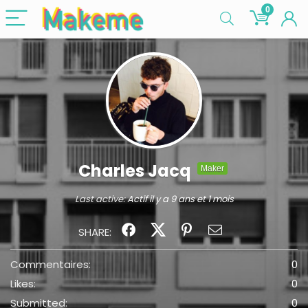
0
Charles Jacq
Maker
Last active:
Actif il y a 9 ans et 1 mois
SHARE:
Commentaires:
0
Likes:
0
Submitted:
0