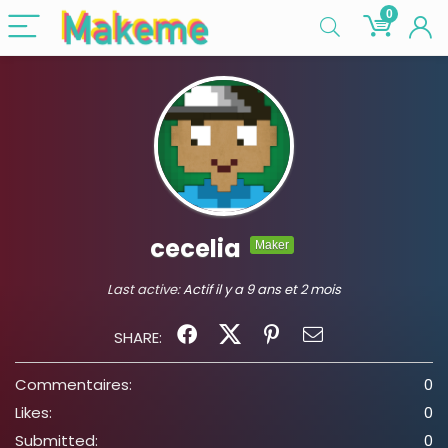
0
cecelia
Maker
Last active:
Actif il y a 9 ans et 2 mois
SHARE:
Commentaires:
0
Likes:
0
Submitted:
0