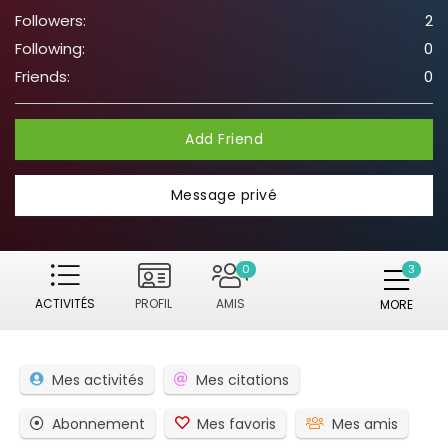
Followers:
2
Following:
0
Friends:
0
Add Friend
Message privé
0
ACTIVITÉS
PROFIL
AMIS
MORE
Mes activités
Mes citations
Abonnement
Mes favoris
Mes amis