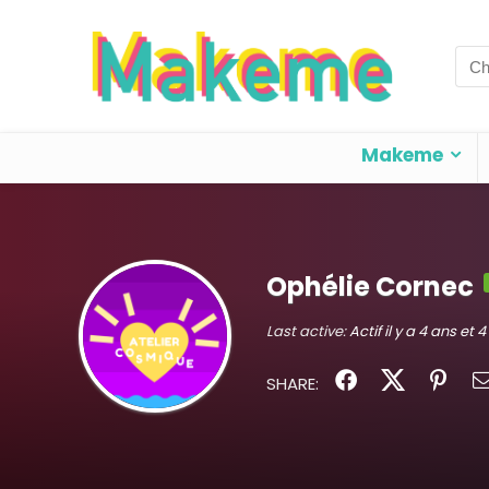
Sea
for:
Makeme
Ophélie Cornec
Last active:
Actif il y a 4 ans et 
SHARE: