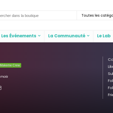
rch
Toutes les catégo
Les Événements
La Communauté
Le Lab
Co
Makeme Crew
Lik
Su
4 mois
Fo
Fo
Fr