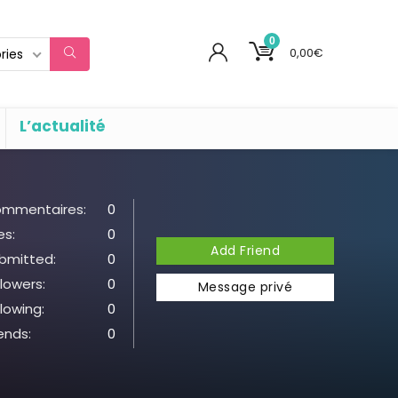
0
0,00
€
ries
L’actualité
mmentaires:
0
es:
0
Add Friend
bmitted:
0
llowers:
0
Message privé
llowing:
0
iends:
0