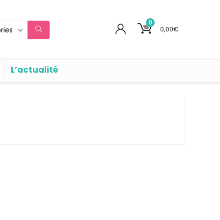
0
0,00
€
ries
L’actualité