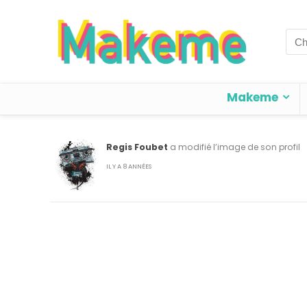
Sea
for:
Makeme
Regis Foubet
a modifié l’image de son profil
IL Y A 8 ANNÉES