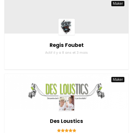
Maker
Regis Foubet
Actif il y a 8 ans et 3 mois
Maker
Des Loustics