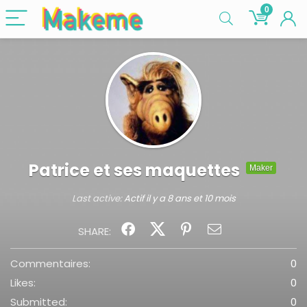
0
Patrice et ses maquettes
Maker
Last active:
Actif il y a 8 ans et 10 mois
SHARE:
Commentaires:
0
Likes:
0
Submitted:
0