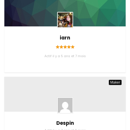
iarn
Actif il y a 5 ans et 7 mois
Maker
Despin