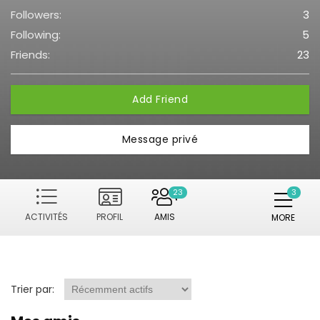
Followers:
3
Following:
5
Friends:
23
Add Friend
Message privé
23
ACTIVITÉS
PROFIL
AMIS
MORE
Trier par: