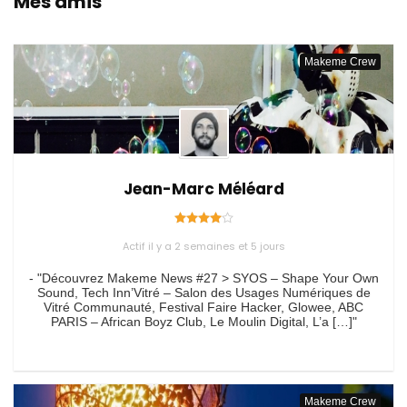
Mes amis
Makeme Crew
Jean-Marc Méléard
Actif il y a 2 semaines et 5 jours
- "Découvrez Makeme News #27 > SYOS – Shape Your Own
Sound, Tech Inn’Vitré – Salon des Usages Numériques de
Vitré Communauté, Festival Faire Hacker, Glowee, ABC
PARIS – African Boyz Club, Le Moulin Digital, L’a […]"
Makeme Crew