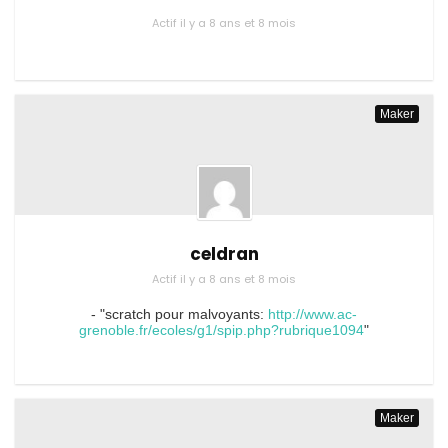
Actif il y a 8 ans et 8 mois
Maker
celdran
Actif il y a 8 ans et 8 mois
- "scratch pour malvoyants:
http://www.ac-
grenoble.fr/ecoles/g1/spip.php?rubrique1094
"
Maker