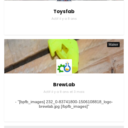
Toysfab
Actif il y a 8 ans
Maker
BrewLab
Actif il y a 8 ans et 3 mois
- "[bpfb_images] 232_0-83741800-1506108818_logo-
brewlab.jpg [/bpfb_images]"