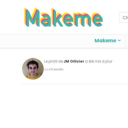
Sea
for:
Makeme
Le profil de
JM Ollivier
a été mis à jour
IL Y A 5 ANNÉES