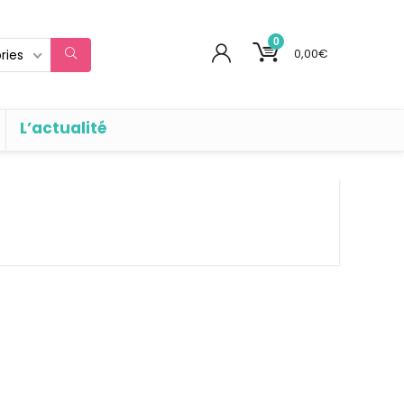
0
0,00
€
ries
L’actualité