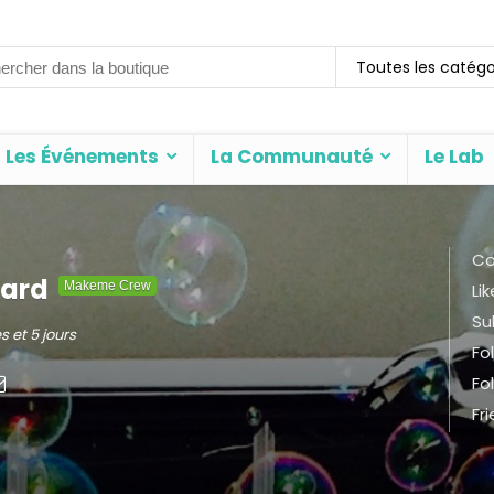
rch
Toutes les catégo
Les Événements
La Communauté
Le Lab
Co
éard
Makeme Crew
Lik
Su
s et 5 jours
Fo
Fo
Fr