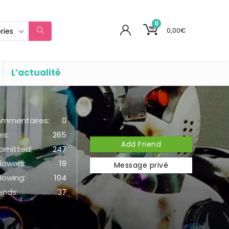
0
0,00
€
ries
L’actualité
mmentaires:
0
es:
265
Add Friend
bmitted:
247
llowers:
19
Message privé
llowing:
104
iends:
37