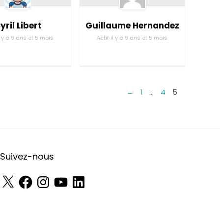
yril Libert
Guillaume Hernandez
il y a 9 ans et 5 mois
Actif il y a 9 ans et 5 mois
←
1
…
4
5
Suivez-nous
X
Facebook
Instagram
YouTube
LinkedIn