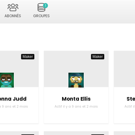
1
ABONNÉS
GROUPES
Maker
Maker
nna Judd
Monta Ellis
St
y a 9 ans et 2 mois
Actif il y a 9 ans et 2 mois
Actif 