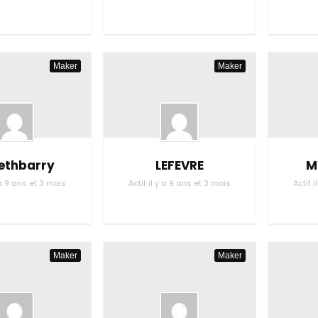
Maker
Maker
ethbarry
LEFEVRE
M
y a 9 ans et 3 mois
Actif il y a 9 ans et 3 mois
Actif 
Maker
Maker