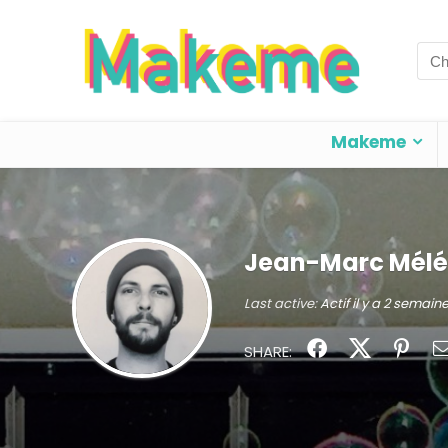
Sea
for:
Makeme
Jean-Marc Mél
Last active:
Actif il y a 2 semaine
SHARE: