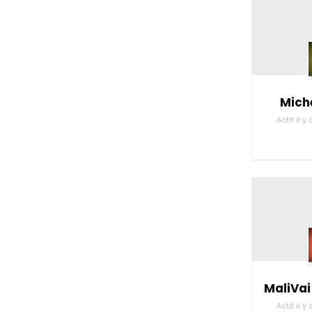
Miche
Actif il 
MaliVa
Actif il 