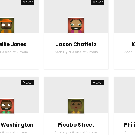
Maker
Maker
llie Jones
Jason Chaffetz
K
y a 9 ans et 2 mois
Actif il y a 9 ans et 2 mois
Actif 
Maker
Maker
i Washington
Picabo Street
Phi
y a 9 ans et 3 mois
Actif il y a 9 ans et 3 mois
Actif 