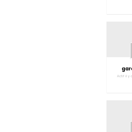
gar
Actif il 