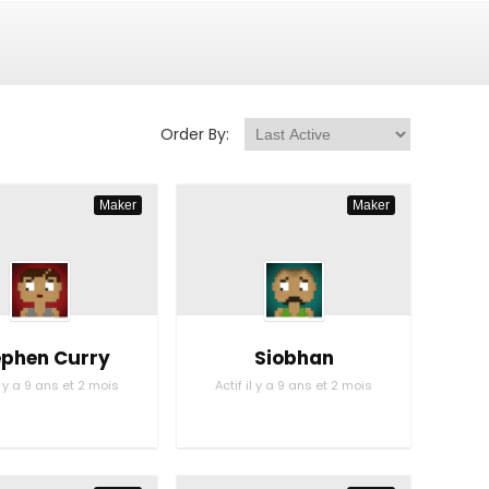
Order By:
Maker
Maker
ephen Curry
Siobhan
il y a 9 ans et 2 mois
Actif il y a 9 ans et 2 mois