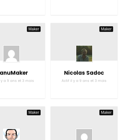
Maker
Maker
anuMaker
Nicolas Sadoc
il y a 9 ans et 3 mois
Actif il y a 9 ans et 3 mois
Maker
Maker