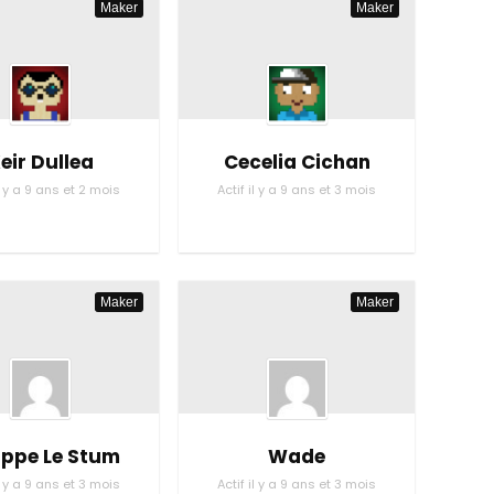
Maker
Maker
eir Dullea
Cecelia Cichan
il y a 9 ans et 2 mois
Actif il y a 9 ans et 3 mois
Maker
Maker
lippe Le Stum
Wade
il y a 9 ans et 3 mois
Actif il y a 9 ans et 3 mois