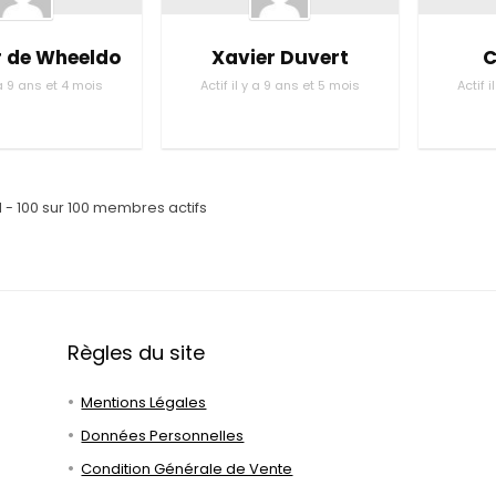
r de Wheeldo
Xavier Duvert
C
y a 9 ans et 4 mois
Actif il y a 9 ans et 5 mois
Actif 
1 - 100 sur 100 membres actifs
Règles du site
Mentions Légales
Données Personnelles
Condition Générale de Vente