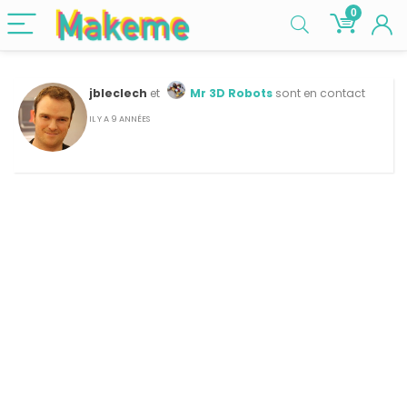
0
jbleclech
et
Mr 3D Robots
sont en contact
IL Y A 9 ANNÉES