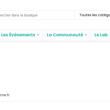
rch
Toutes les catégo
Les Événements
La Communauté
Le Lab
eme.fr