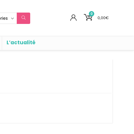
0
0,00
€
ries
L’actualité