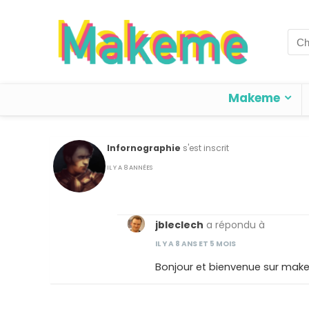
Sea
for:
Makeme
Infornographie
s'est inscrit
IL Y A 8 ANNÉES
jbleclech
a répondu à
IL Y A 8 ANS ET 5 MOIS
Bonjour et bienvenue sur mak