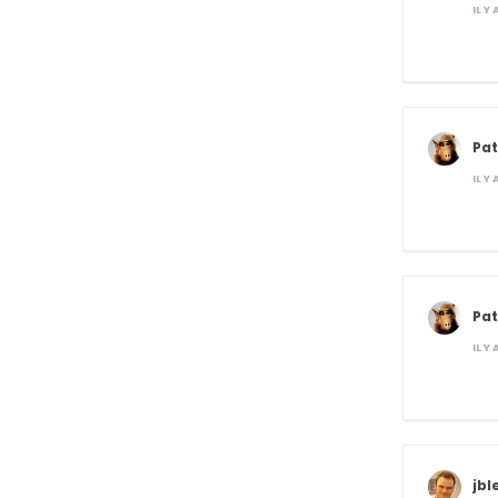
IL Y
Pat
IL Y
Pat
IL Y
jbl