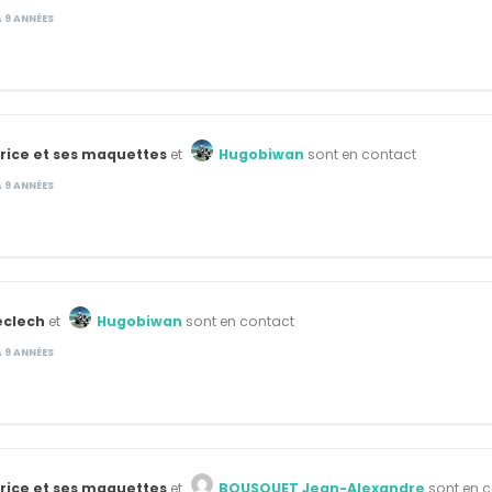
 A 9 ANNÉES
rice et ses maquettes
et
Hugobiwan
sont en contact
 A 9 ANNÉES
eclech
et
Hugobiwan
sont en contact
 A 9 ANNÉES
rice et ses maquettes
et
BOUSQUET Jean-Alexandre
sont en 