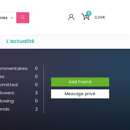
0
0,00
€
ries
L’actualité
mmentaires:
0
es:
0
Add Friend
bmitted:
0
llowers:
3
Message privé
llowing:
0
iends:
2