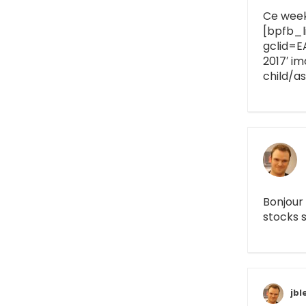
Ce week-
[bpfb_l
gclid=E
2017′ i
child/a
Bonjour
stocks s
jbl