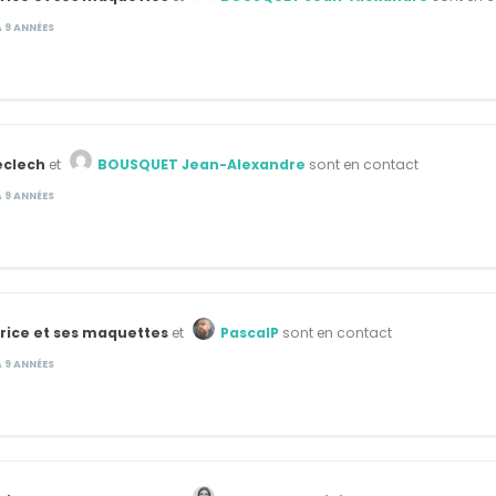
 A 9 ANNÉES
eclech
et
BOUSQUET Jean-Alexandre
sont en contact
 A 9 ANNÉES
rice et ses maquettes
et
PascalP
sont en contact
 A 9 ANNÉES