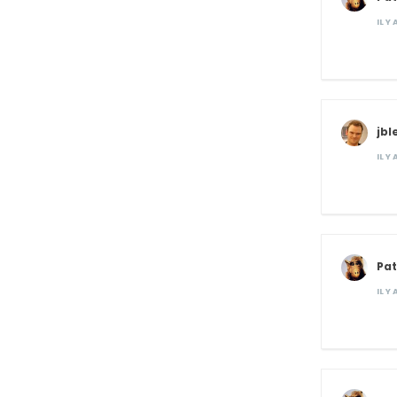
IL Y
jbl
IL Y
Pat
IL Y