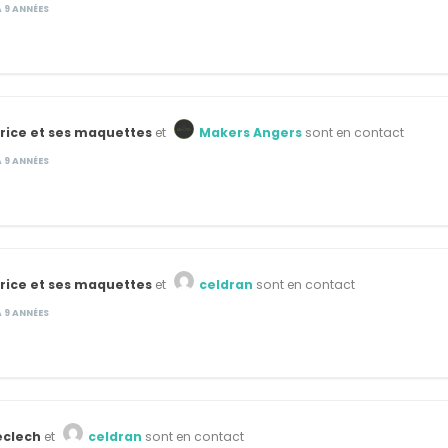
 A 9 ANNÉES
rice et ses maquettes
et
Makers Angers
sont en contact
 A 9 ANNÉES
rice et ses maquettes
et
celdran
sont en contact
 A 9 ANNÉES
eclech
et
celdran
sont en contact