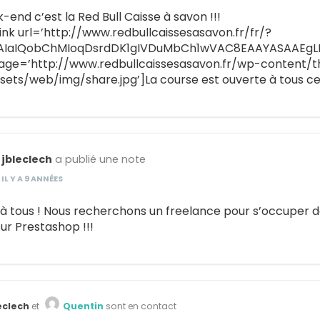
end c’est la Red Bull Caisse à savon !!!
ink url=’http://www.redbullcaissesasavon.fr/fr/?
AIaIQobChMIoqDsrdDK1gIVDuMbCh1wVAC8EAAYASAAEgLE9PD
mage=’http://www.redbullcaissesasavon.fr/wp-conten
ssets/web/img/share.jpg’]La course est ouverte à tous c
jbleclech
a publié une note
IL Y A 9 ANNÉES
 à tous ! Nous recherchons un freelance pour s’occuper 
ur Prestashop !!!
eclech
et
Quentin
sont en contact