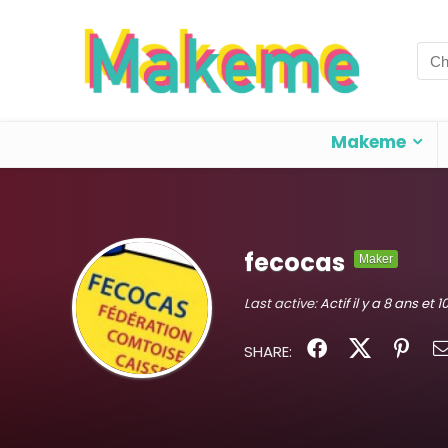
Sea
for:
Makeme
fecocas
Maker
Last active:
Actif il y a 8 ans et 
SHARE: