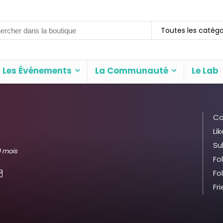
rch
Toutes les catégo
Les Événements
La Communauté
Le Lab
Co
Lik
Su
10 mois
Fo
Fo
Fr