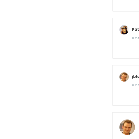
Pat
IL Y
jbl
IL Y