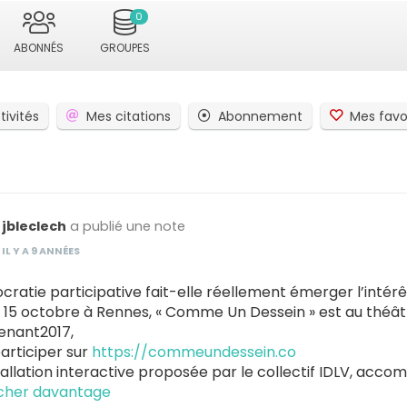
0
ABONNÉS
GROUPES
tivités
Mes citations
Abonnement
Mes favo
jbleclech
a publié une note
IL Y A 9 ANNÉES
ratie participative fait-elle réellement émerger l’intérê
 15 octobre à Rennes, « Comme Un Dessein » est au théâtr
nant2017,
articiper sur
https://commeundessein.co
allation interactive proposée par le collectif IDLV, accom
icher davantage