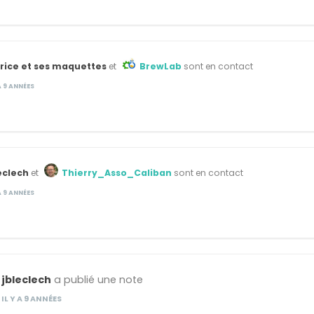
rice et ses maquettes
et
BrewLab
sont en contact
 A 9 ANNÉES
eclech
et
Thierry_Asso_Caliban
sont en contact
 A 9 ANNÉES
jbleclech
a publié une note
IL Y A 9 ANNÉES