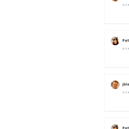
IL Y
Pat
IL Y
jbl
IL Y
Pat