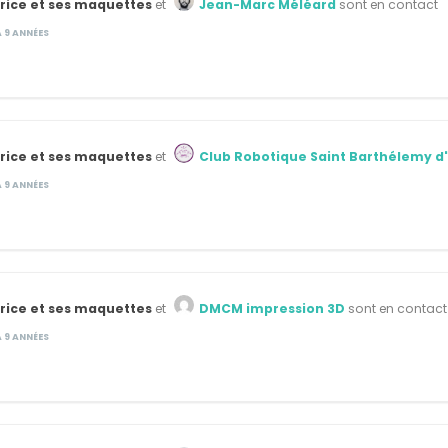
rice et ses maquettes
et
Jean-Marc Méléard
sont en contact
 A 9 ANNÉES
rice et ses maquettes
et
Club Robotique Saint Barthélemy d
 A 9 ANNÉES
rice et ses maquettes
et
DMCM impression 3D
sont en contact
 A 9 ANNÉES