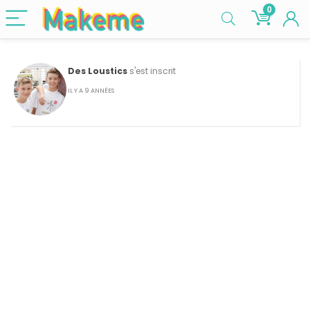
0
Des Loustics
s'est inscrit
IL Y A 9 ANNÉES