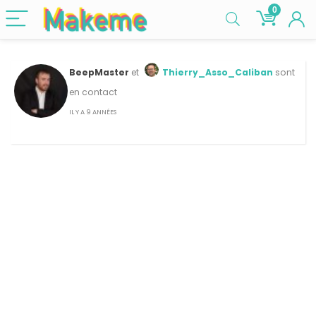
0
BeepMaster
et
Thierry_Asso_Caliban
sont
en contact
IL Y A 9 ANNÉES