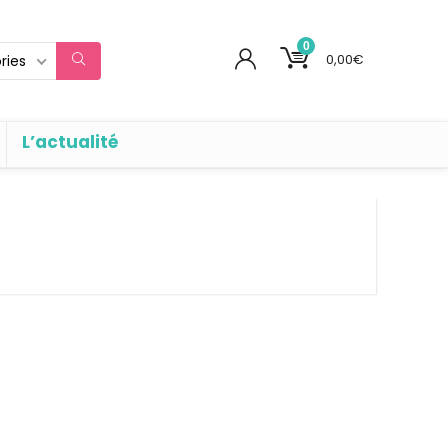
0
0,00
€
ries
L’actualité