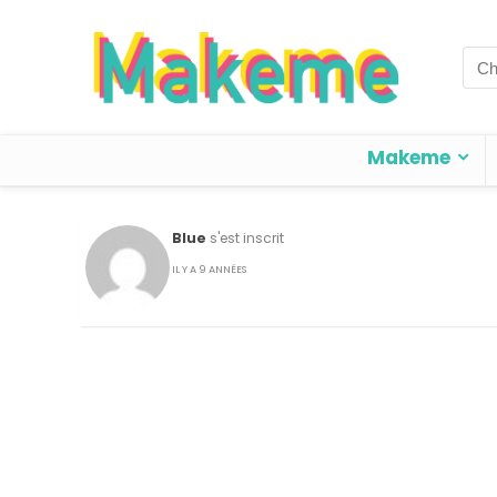
Sea
for:
Makeme
Blue
s'est inscrit
IL Y A 9 ANNÉES